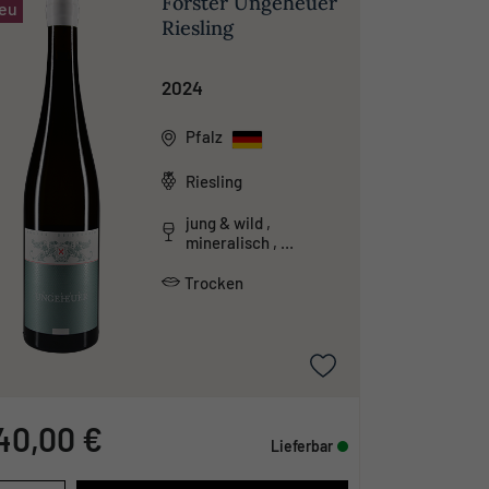
Forster Ungeheuer
eu
Riesling
2024
Pfalz
Riesling
jung & wild ,
mineralisch ,
unkonventionell
Trocken
40,00 €
Lieferbar