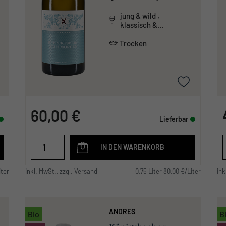
jung & wild ,
klassisch &
traditionell ,
mineralisch
Trocken
60,00 €
Lieferbar
IN DEN WARENKORB
iter
inkl. MwSt., zzgl. Versand
0,75 Liter 80,00 €/Liter
ink
ANDRES
Bio
B