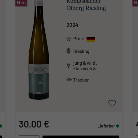
Königsbacher
Neu
N
Ölberg Riesling
2024
Pfalz
Riesling
jung & wild ,
klassisch &
traditionell ,
mineralisch
Trocken
30,00 €
Lieferbar