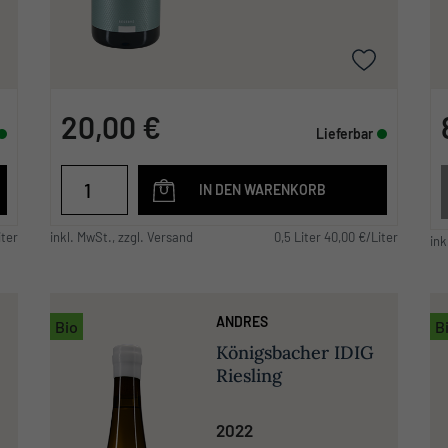
20,00 €
Lieferbar
IN DEN WARENKORB
iter
inkl. MwSt., zzgl. Versand
0,5 Liter 40,00 €/Liter
ink
ANDRES
Bio
B
Königsbacher IDIG
Riesling
2022