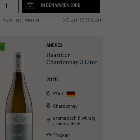
IN DEN WARENKORB
l. MwSt., zzgl. Versand
0,75 Liter 53,33 €/Liter
ANDRES
io
Haardter
Chardonnay 3 Liter
2025
Pfalz
Chardonnay
aromatisch & würzig
, mineralisch
Trocken