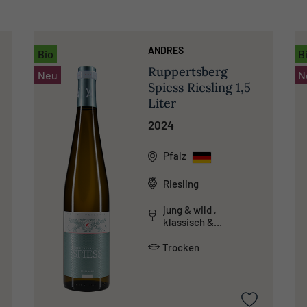
ANDRES
Bio
B
Ruppertsberg
Neu
N
r
Spiess Riesling 1,5
Liter
2024
Pfalz
Riesling
jung & wild ,
klassisch &
traditionell ,
mineralisch
Trocken