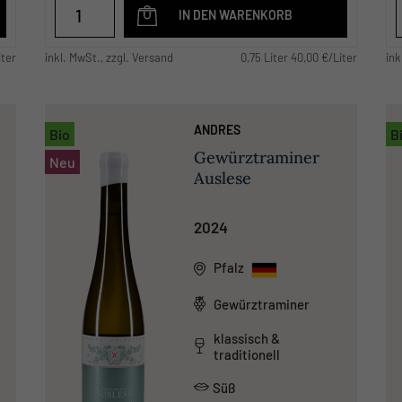
IN DEN WARENKORB
iter
inkl. MwSt., zzgl. Versand
0,75 Liter 40,00 €/Liter
ink
ANDRES
Bio
B
Gewürztraminer
Neu
Auslese
2024
Pfalz
Gewürztraminer
klassisch &
traditionell
Süß