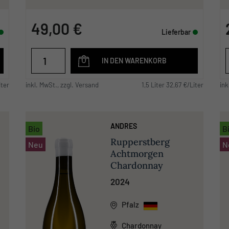
49,00 €
Lieferbar
IN DEN WARENKORB
iter
inkl. MwSt., zzgl. Versand
1,5 Liter 32,67 €/Liter
ink
ANDRES
Bio
B
Rupperstberg
Neu
N
Achtmorgen
Chardonnay
2024
Pfalz
Chardonnay