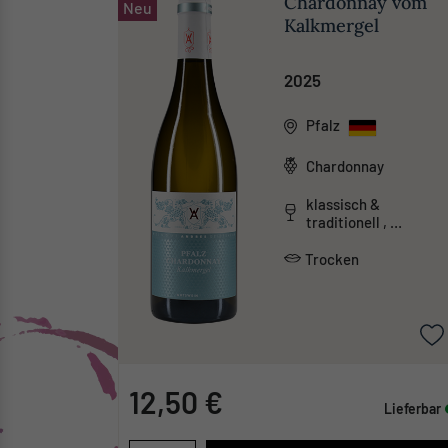
Chardonnay vom
Neu
Kalkmergel
2025
Pfalz
Chardonnay
klassisch &
traditionell ,
mineralisch
Trocken
12,50 €
Lieferbar