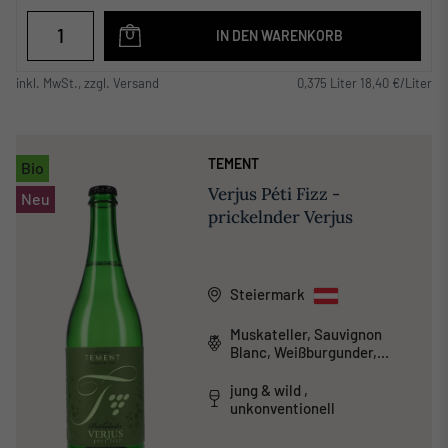
IN DEN WARENKORB
inkl. MwSt., zzgl. Versand
0,375 Liter 18,40 €/Liter
TEMENT
Bio
Verjus Péti Fizz -
Neu
prickelnder Verjus
Steiermark
Muskateller, Sauvignon
Blanc, Weißburgunder,
Welschriesling
jung & wild ,
unkonventionell