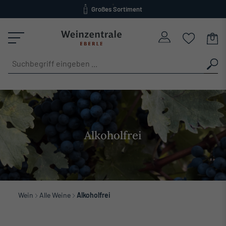
Großes Sortiment
alt springen
versandkostenfrei ab 120 Euro
Alkoholfrei
Wein
Alle Weine
Alkoholfrei