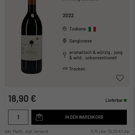
2022
Toskana
Sangiovese
aromatisch & würzig , jung
& wild , unkonventionell
Trocken
18,90 €
Lieferbar
IN DEN WARENKORB
inkl. MwSt., zzgl. Versand
0,75 Liter 25,20 €/Liter