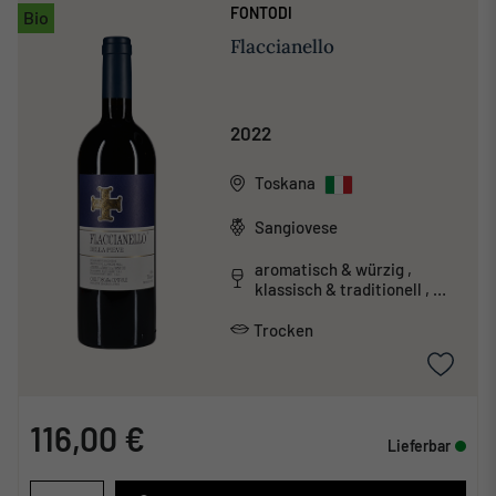
FONTODI
Bio
Flaccianello
2022
Toskana
Sangiovese
aromatisch & würzig ,
klassisch & traditionell ,
mineralisch , tanninreich &
schwer
Trocken
116,00 €
Lieferbar