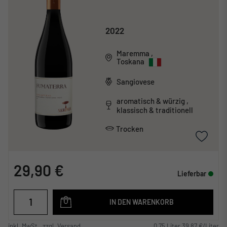
2022
Maremma
,
Toskana
Sangiovese
aromatisch & würzig ,
klassisch & traditionell
Trocken
29,90 €
Lieferbar
IN DEN WARENKORB
inkl. MwSt., zzgl. Versand
0,75 Liter 39,87 €/Liter