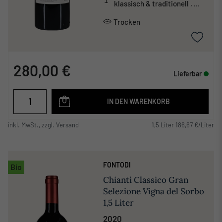
klassisch & traditionell ,
mineralisch , tanninreich &
schwer
Trocken
280,00 €
Lieferbar
IN DEN WARENKORB
inkl. MwSt., zzgl. Versand
1,5 Liter 186,67 €/Liter
FONTODI
Bio
Chianti Classico Gran
Selezione Vigna del Sorbo
1,5 Liter
2020