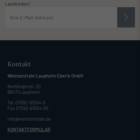
Laufenden!
Kontakt
Weinzentrale Laupheim Eberle GmbH
Berblingerstr. 20
88471 Laupheim
Tel. 07392-91554-0
Fax 07392-91554-55
info@weinzentrale.de
KONTAKTFORMULAR