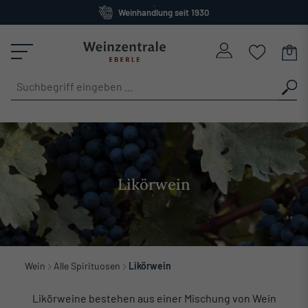
Weinhandlung seit 1930
alt springen
Großes Sortiment
versandkostenfrei ab 120 Euro
Likörwein
Wein
Alle Spirituosen
Likörwein
Likörweine bestehen aus einer Mischung von Wein