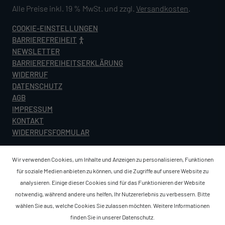
Alle Preise inkl. 19 % MwSt. und zzgl.
Versandkosten
.
COOKIE-EINSTELLUNGEN
BARRIEREFREIHEIT
NEWSLETTER
BARRIEREFREIHEITSERKLÄRUNG
WIDERRUF
DATENSCHUTZ
AGB
IMPRESSUM
KONTAKT
WIDERRUFSFORMULAR
Wir verwenden Cookies, um Inhalte und Anzeigen zu personalisieren, Funktionen
für soziale Medien anbieten zu können, und die Zugriffe auf unsere Website zu
analysieren. Einige dieser Cookies sind für das Funktionieren der Website
notwendig, während andere uns helfen, Ihr Nutzererlebnis zu verbessern. Bitte
wählen Sie aus, welche Cookies Sie zulassen möchten. Weitere Informationen
finden Sie in unserer
Datenschutz
.