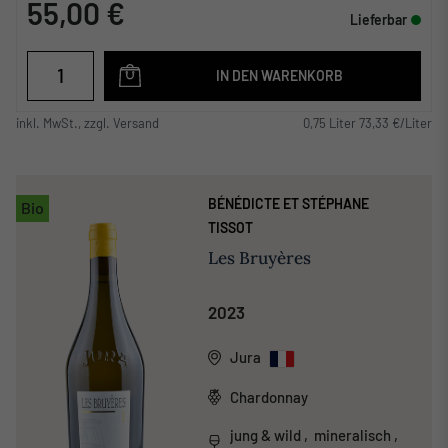
55,00 €
Lieferbar
IN DEN WARENKORB
inkl. MwSt., zzgl. Versand
0,75 Liter 73,33 €/Liter
BÉNÉDICTE ET STÉPHANE
Bio
TISSOT
Les Bruyères
2023
Jura
Chardonnay
jung & wild , mineralisch ,