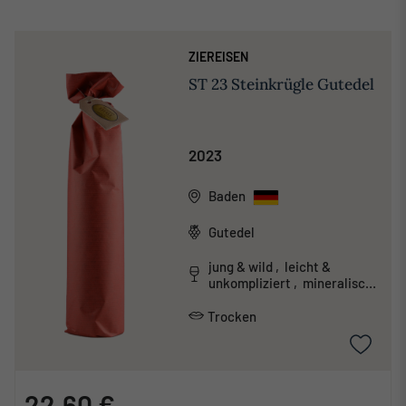
ZIEREISEN
ST 23 Steinkrügle Gutedel
2023
Baden
Gutedel
jung & wild , leicht &
unkompliziert , mineralisch
, unkonventionell
Trocken
22,60 €