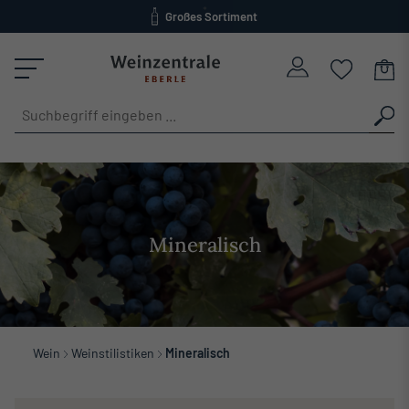
Großes Sortiment
alt springen
versandkostenfrei ab 120 Euro
Mineralisch
Wein
Weinstilistiken
Mineralisch