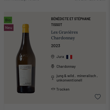
BÉNÉDICTE ET STÉPHANE
Bio
TISSOT
Neu
Les Gravières
Chardonnay
2023
Jura
Chardonnay
jung & wild , mineralisch ,
unkonventionell
Trocken