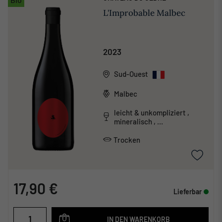
L'Improbable Malbec
2023
Sud-Ouest
Malbec
leicht & unkompliziert ,
mineralisch ,
unkonventionell
Trocken
17,90 €
Lieferbar
IN DEN WARENKORB