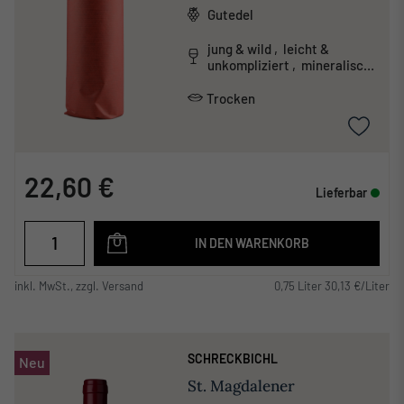
Gutedel
jung & wild , leicht &
unkompliziert , mineralisch
, unkonventionell
Trocken
22,60 €
Lieferbar
IN DEN WARENKORB
inkl. MwSt., zzgl. Versand
0,75 Liter 30,13 €/Liter
SCHRECKBICHL
Neu
St. Magdalener