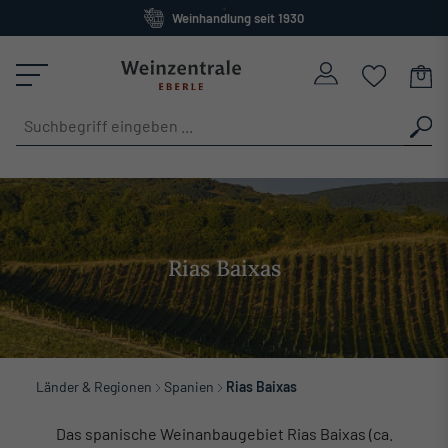
Weinhandlung seit 1930
alt springen
Großes Sortiment
versandkostenfrei ab 120 Euro
Rias Baixas
Länder & Regionen
Spanien
Rias Baixas
Das spanische Weinanbaugebiet Rias Baixas (ca.