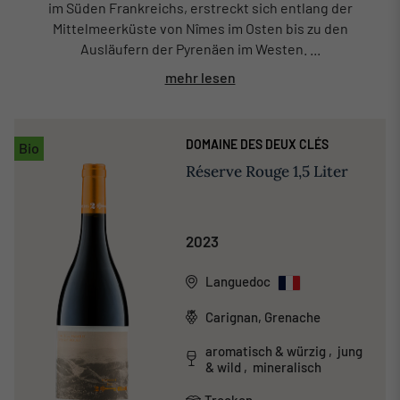
im Süden Frankreichs, erstreckt sich entlang der
Mittelmeerküste von Nîmes im Osten bis zu den
Ausläufern der Pyrenäen im Westen. ...
mehr lesen
DOMAINE DES DEUX CLÉS
Bio
Réserve Rouge 1,5 Liter
2023
Languedoc
Carignan, Grenache
aromatisch & würzig , jung
& wild , mineralisch
Trocken