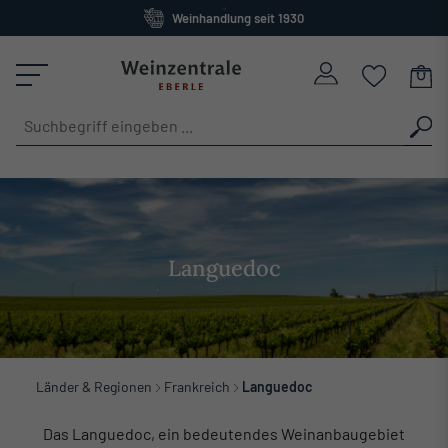
Weinhandlung seit 1930
alt springen
Großes Sortiment
versandkostenfrei ab 120 Euro
Languedoc
Länder & Regionen
Frankreich
Languedoc
Das Languedoc, ein bedeutendes Weinanbaugebiet