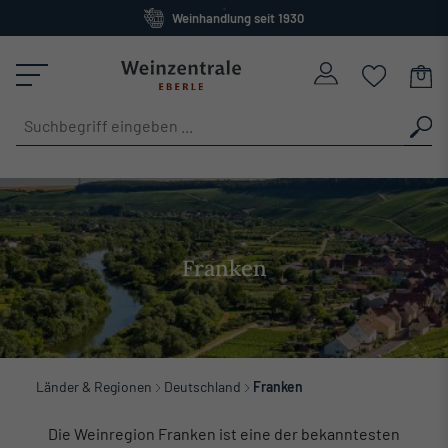
Großes Sortiment
alt springen
versandkostenfrei ab 120 Euro
Franken
Länder & Regionen
Deutschland
Franken
Die Weinregion Franken ist eine der bekanntesten