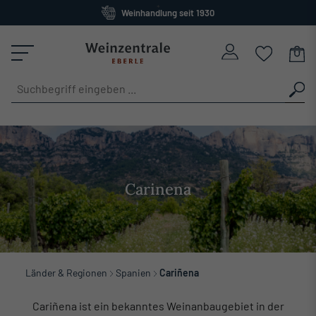
Weinhandlung seit 1930
alt springen
Großes Sortiment
versandkostenfrei ab 120 Euro
Carinena
Länder & Regionen
Spanien
Cariñena
Cariñena ist ein bekanntes Weinanbaugebiet in der