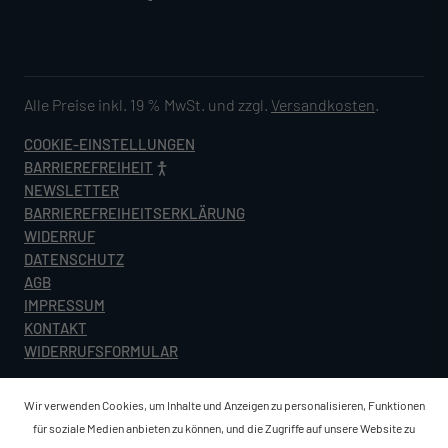
Alle Preise inkl. 19 % MwSt. und zzgl.
Versandkosten
.
COOKIE-EINSTELLUNGEN
BARRIEREFREIHEIT
NEWSLETTER
BARRIEREFREIHEITSERKLÄRUNG
WIDERRUF
DATENSCHUTZ
AGB
IMPRESSUM
KONTAKT
WIDERRUFSFORMULAR
Wir verwenden Cookies, um Inhalte und Anzeigen zu personalisieren, Funktionen
für soziale Medien anbieten zu können, und die Zugriffe auf unsere Website zu