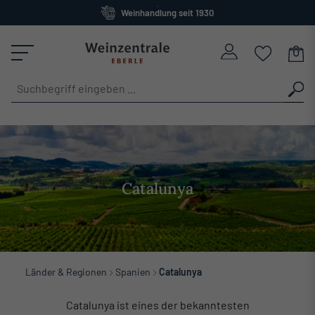
Weinhandlung seit 1930
alt springen
Großes Sortiment
versandkostenfrei ab 120 Euro
Catalunya
Länder & Regionen
Spanien
Catalunya
Catalunya ist eines der bekanntesten