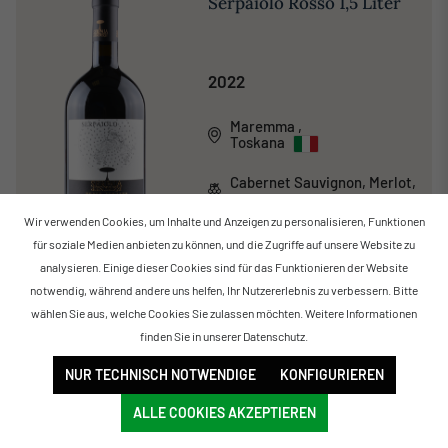
Serpaiolo Rosso 1,5 Liter
2022
Maremma
,
Toskana
Cabernet Sauvignon, Merlot,
Sangiovese
Wir verwenden Cookies, um Inhalte und Anzeigen zu personalisieren, Funktionen
aromatisch & würzig ,
für soziale Medien anbieten zu können, und die Zugriffe auf unsere Website zu
klassisch & traditionell
analysieren. Einige dieser Cookies sind für das Funktionieren der Website
notwendig, während andere uns helfen, Ihr Nutzererlebnis zu verbessern. Bitte
Trocken
wählen Sie aus, welche Cookies Sie zulassen möchten. Weitere Informationen
finden Sie in unserer
Datenschutz
.
29,00 €
NUR TECHNISCH NOTWENDIGE
KONFIGURIEREN
Lieferbar
ALLE COOKIES AKZEPTIEREN
Sortierung:
Filter
IN DEN WARENKORB