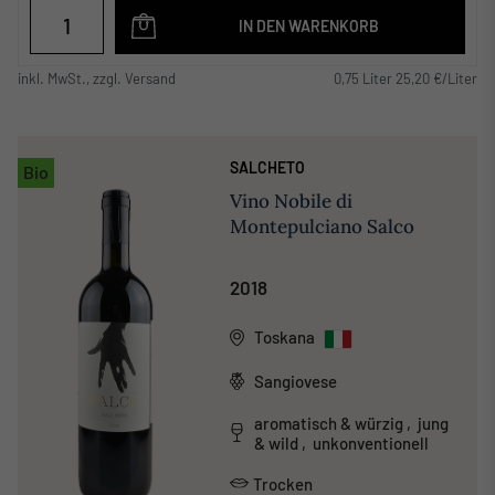
IN DEN WARENKORB
inkl. MwSt., zzgl. Versand
0,75 Liter 25,20 €/Liter
SALCHETO
Bio
Vino Nobile di
Montepulciano Salco
2018
Toskana
Sangiovese
aromatisch & würzig , jung
& wild , unkonventionell
Trocken