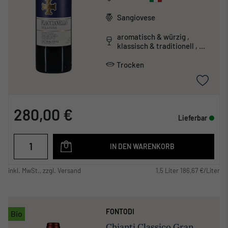
Sangiovese
aromatisch & würzig ,
klassisch & traditionell ,
mineralisch , tanninreich &
schwer
Trocken
280,00 €
Lieferbar
IN DEN WARENKORB
inkl. MwSt., zzgl. Versand
1,5 Liter 186,67 €/Liter
FONTODI
Bio
Chianti Classico Gran