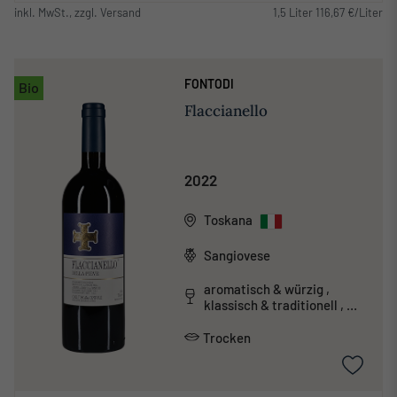
inkl. MwSt., zzgl. Versand
1,5 Liter 116,67 €/Liter
FONTODI
Bio
Flaccianello
2022
Toskana
Sangiovese
aromatisch & würzig ,
klassisch & traditionell ,
mineralisch , tanninreich &
schwer
Trocken