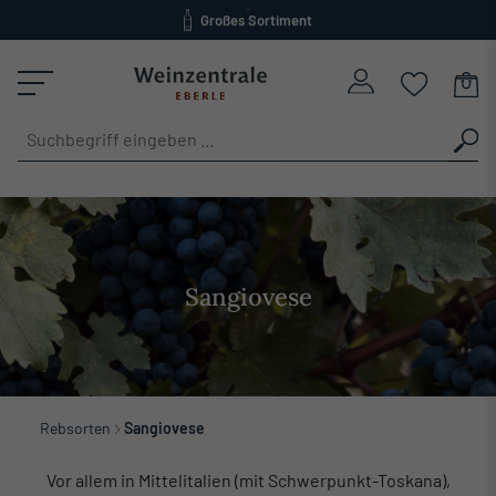
Großes Sortiment
alt springen
versandkostenfrei ab 120 Euro
Sangiovese
Rebsorten
Sangiovese
Vor allem in Mittelitalien (mit Schwerpunkt-Toskana),