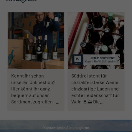
Kennt ihr schon
Südtirol steht für
unseren Onlineshop?
charakterstarke Weine,
Hier könnt ihr ganz
einzigartige Lagen und
bequem auf unser
echte Leidenschaft für
Sortiment zugreifen –
Wein 🍷⛰️ Die
auch wenn ihr nicht aus
traditionsreiche
der Region kommt 🙌
Kellerei Schreckbichl
Jeden Morgen werden
bei Eppan und die
eure Bestellungen
ausdrucksstarken
Kontaktieren Sie uns gerne