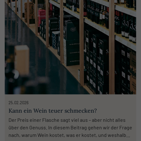
Frische der Dolomiten
und prägt den
einzigartigen Charakter
jedes Weines. Schaut
gerne vorbei 🍾
#weinzentrale #eberle
#laupheim
#weinhandlung
#onlineshop #wein
#südtirol
25.02.2026
Kann ein Wein teuer schmecken?
Der Preis einer Flasche sagt viel aus – aber nicht alles
über den Genuss. In diesem Beitrag gehen wir der Frage
nach, warum Wein kostet, was er kostet, und weshalb