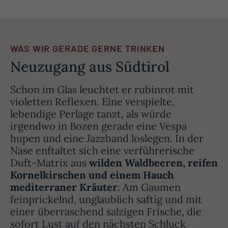
sondern vielmehr eine Bestätigung dafür, warum diese
Region seit Jahren verlässlich gute Weine hervorbringt.
WAS WIR GERADE GERNE TRINKEN
Neuzugang aus Südtirol
Schon im Glas leuchtet er rubinrot mit
violetten Reflexen. Eine verspielte,
lebendige Perlage tanzt, als würde
irgendwo in Bozen gerade eine Vespa
hupen und eine Jazzband loslegen. In der
Nase enftaltet sich eine verführerische
Duft-Matrix aus
wilden Waldbeeren, reifen
Kornelkirschen und einem Hauch
mediterraner Kräuter
. Am Gaumen
feinprickelnd, unglaublich saftig und mit
einer überraschend salzigen Frische, die
sofort Lust auf den nächsten Schluck