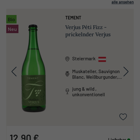
alle ansehen
TEMENT
Bio
Verjus Péti Fizz -
Neu
prickelnder Verjus
Steiermark
Muskateller, Sauvignon
Blanc, Weißburgunder,
Welschriesling
jung & wild ,
unkonventionell
12,90 €
Lieferbar