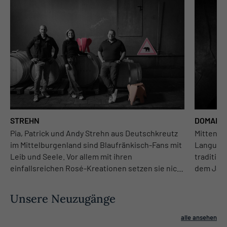
DOMAINE
STREHN
Mitten i
Pia, Patrick und Andy Strehn aus Deutschkreutz
Languedo
im Mittelburgenland sind Blaufränkisch-Fans mit
traditio
Leib und Seele. Vor allem mit ihren
dem Jahr
einfallsreichen Rosé-Kreationen setzen sie nicht
wundersc
nur österreichweit Maßstäbe.
perfekte
Unsere Neuzugänge
zwischen
Gestaltu
alle ansehen