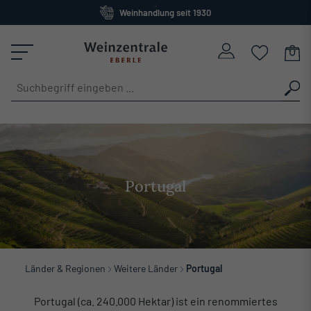
Großes Sortiment
alt springen
versandkostenfrei ab 120 Euro
Portugal
Länder & Regionen
Weitere Länder
Portugal
Portugal (ca. 240.000 Hektar) ist ein renommiertes