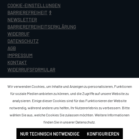
COOKIE-EINSTELLUNGEN
BARRIEREFREIHEIT
NEWSLETTER
BARRIEREFREIHEITSERKLÄRUNG
WIDERRUF
DATENSCHUTZ
AGB
IMPRESSUM
KONTAKT
WIDERRUFSFORMULAR
Wir verwenden Cookies, um Inhalte und Anzeigen zu personalisieren, Funktionen
für soziale Medien anbieten zu können, und die Zugriffe auf unsere Website zu
analysieren. Einige dieser Cookies sind für das Funktionieren der Website
notwendig, während andere uns helfen, Ihr Nutzererlebnis zu verbessern. Bitte
wählen Sie aus, welche Cookies Sie zulassen möchten. Weitere Informationen
finden Sie in unserer
Datenschutz
.
NUR TECHNISCH NOTWENDIGE
KONFIGURIEREN