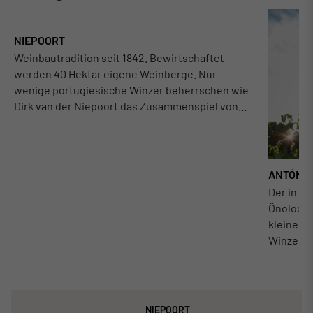
NIEPOORT
Weinbautradition seit 1842. Bewirtschaftet
werden 40 Hektar eigene Weinberge. Nur
wenige portugiesische Winzer beherrschen wie
Dirk van der Niepoort das Zusammenspiel von
Tradition und Moderne. Der Querdenker der
Weinwelt präsentiert außerdem feine Portweine
in sehr beeindruckenden Qualitäten.
ANTÓNIO
Der in F
Önologe'
kleinen 
Winzern 
individue
dieser Vi
finessen
Burgund 
NIEPOORT