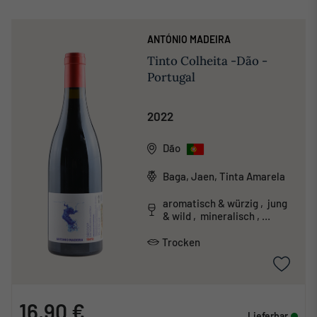
ANTÓNIO MADEIRA
Tinto Colheita -Dão -
Portugal
2022
Dão
Baga, Jaen, Tinta Amarela
aromatisch & würzig , jung
& wild , mineralisch ,
unkonventionell
Trocken
16,90 €
Lieferbar