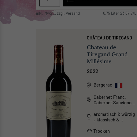
inkl. MwSt., zzgl. Versand
0,75 Liter 23,87 €/L
CHÂTEAU DE TIREGAND
Chateau de
Tiregand Grand
Millésime
2022
Bergerac
Cabernet Franc,
Cabernet Sauvignon,
Malbec, Merlot
aromatisch & würzig
, klassisch &
traditionell ,
tanninreich & schwer
Trocken