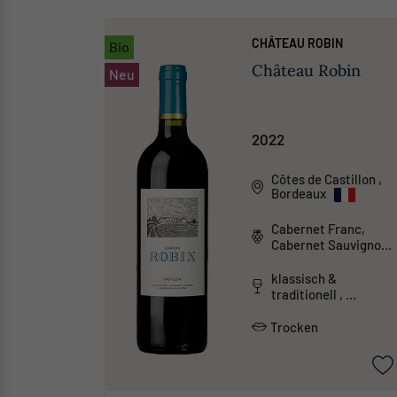
CHÂTEAU ROBIN
Bio
Château Robin
Neu
2022
Côtes de Castillon
,
Bordeaux
Cabernet Franc,
Cabernet Sauvignon,
Malbec, Merlot
klassisch &
traditionell ,
tanninreich & schwer
Trocken