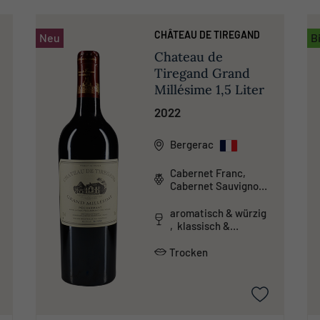
CHÂTEAU DE TIREGAND
Neu
B
Chateau de
Tiregand Grand
Millésime 1,5 Liter
2022
Bergerac
Cabernet Franc,
Cabernet Sauvignon,
Malbec, Merlot
aromatisch & würzig
, klassisch &
traditionell ,
tanninreich & schwer
Trocken