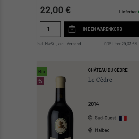
22,00 €
Lieferbar
IN DEN WARENKORB
inkl. MwSt., zzgl. Versand
0,75 Liter 29,33 €/L
CHÂTEAU DU CÈDRE
Bio
Le Cèdre
%
2014
Sud-Ouest
Malbec