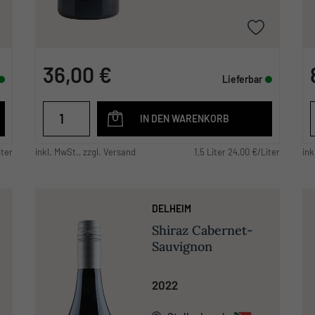
36,00 €
Lieferbar
IN DEN WARENKORB
iter
inkl. MwSt., zzgl. Versand
1,5 Liter 24,00 €/Liter
ink
DELHEIM
Shiraz Cabernet-
Sauvignon
2022