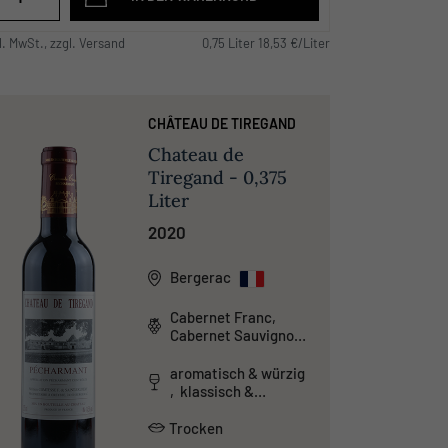
l. MwSt., zzgl. Versand
0,75 Liter 18,53 €/Liter
CHÂTEAU DE TIREGAND
Chateau de
Tiregand - 0,375
Liter
2020
Bergerac
Cabernet Franc,
Cabernet Sauvignon,
Malbec, Merlot
aromatisch & würzig
, klassisch &
traditionell ,
tanninreich & schwer
Trocken