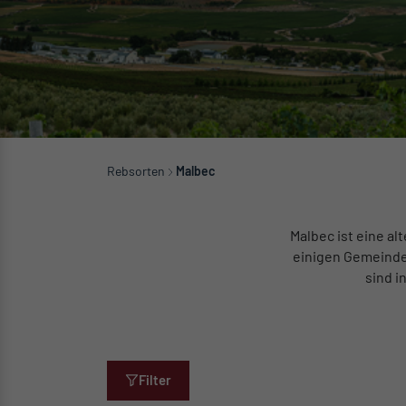
Rebsorten
Malbec
Malbec ist eine a
einigen Gemeinde
sind i
Filter