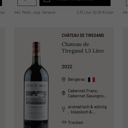
iter
inkl. MwSt., zzgl. Versand
0,75 Liter 22,00 €/Liter
ink
CHÂTEAU DE TIREGAND
Chateau de
Tiregand 1,5 Liter
2022
Bergerac
Cabernet Franc,
Cabernet Sauvignon,
Malbec, Merlot
aromatisch & würzig
, klassisch &
traditionell ,
tanninreich & schwer
Trocken