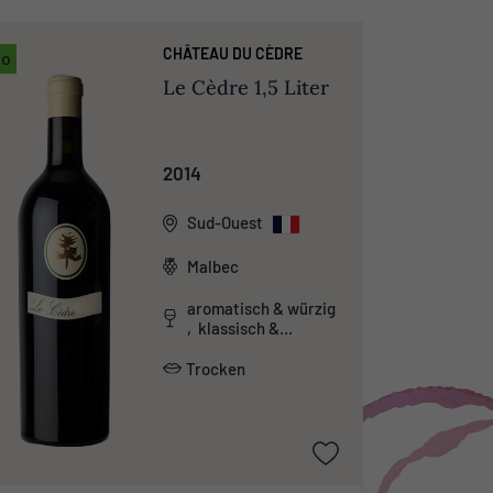
CHÂTEAU DU CÈDRE
io
Le Cèdre 1,5 Liter
2014
Sud-Ouest
Malbec
aromatisch & würzig
, klassisch &
traditionell
Trocken