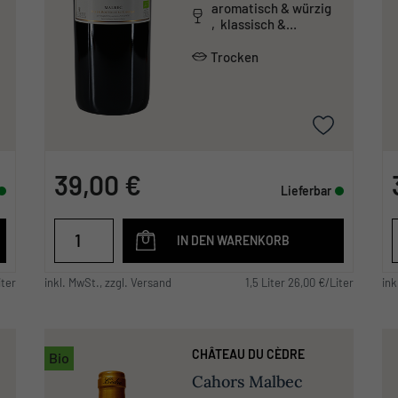
aromatisch & würzig
, klassisch &
traditionell
Trocken
39,00 €
Lieferbar
IN DEN WARENKORB
iter
inkl. MwSt., zzgl. Versand
1,5 Liter 26,00 €/Liter
ink
CHÂTEAU DU CÈDRE
Bio
Cahors Malbec