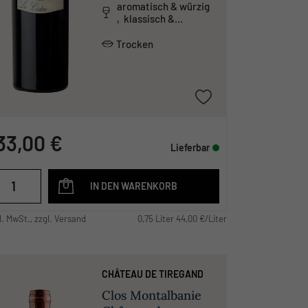
aromatisch & würzig
, klassisch &
traditionell ,
tanninreich & schwer
Trocken
33,00 €
Lieferbar
IN DEN WARENKORB
l. MwSt., zzgl. Versand
0,75 Liter 44,00 €/Liter
CHÂTEAU DE TIREGAND
Clos Montalbanie