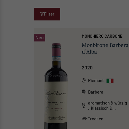
Filter
MONCHIERO CARBONE
Neu
Monbirone Barbera
d`Alba
2020
Piemont
Barbera
aromatisch & würzig
, klassisch &
traditionell
Trocken