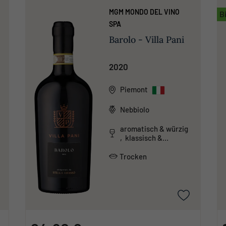
MGM MONDO DEL VINO
B
SPA
Barolo - Villa Pani
2020
Piemont
Nebbiolo
aromatisch & würzig
, klassisch &
traditionell ,
tanninreich & schwer
Trocken