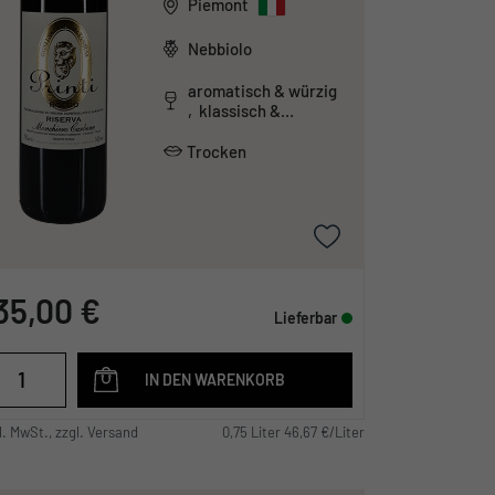
Piemont
Nebbiolo
aromatisch & würzig
, klassisch &
traditionell ,
tanninreich & schwer
Trocken
35,00 €
Lieferbar
IN DEN WARENKORB
l. MwSt., zzgl. Versand
0,75 Liter 46,67 €/Liter