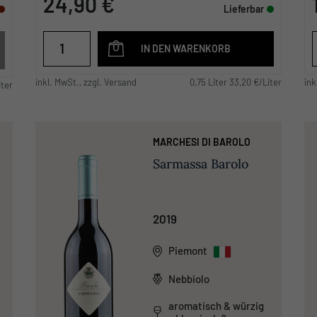
24,90 €
Lieferbar
IN DEN WARENKORB
inkl. MwSt., zzgl. Versand
0,75 Liter 33,20 €/Liter
ink
iter
MARCHESI DI BAROLO
Sarmassa Barolo
2019
Piemont
Nebbiolo
aromatisch & würzig