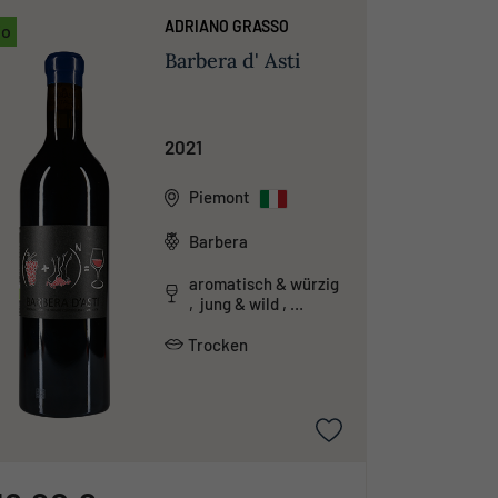
ADRIANO GRASSO
io
Barbera d' Asti
2021
Piemont
Barbera
aromatisch & würzig
, jung & wild ,
klassisch &
traditionell
Trocken