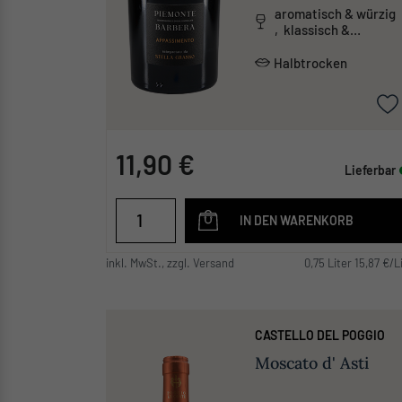
aromatisch & würzig
, klassisch &
traditionell ,
säurearm
Halbtrocken
11,90 €
Lieferbar
IN DEN WARENKORB
inkl. MwSt., zzgl. Versand
0,75 Liter 15,87 €/L
CASTELLO DEL POGGIO
Moscato d' Asti