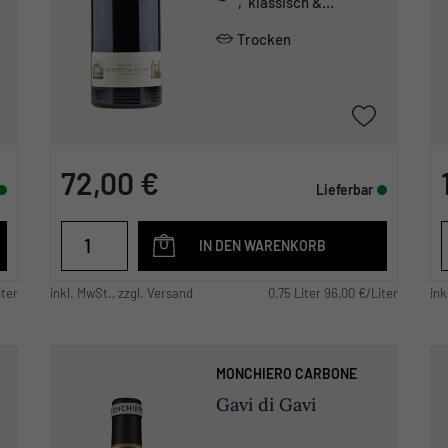
, klassisch &
traditionell ,
tanninreich & schwer
Trocken
72,00 €
Lieferbar
IN DEN WARENKORB
iter
inkl. MwSt., zzgl. Versand
0,75 Liter 96,00 €/Liter
ink
MONCHIERO CARBONE
Gavi di Gavi