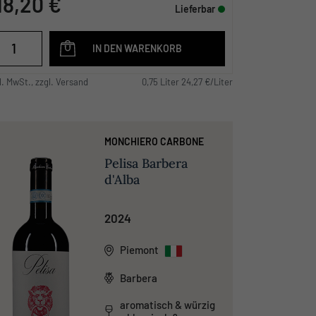
18,20 €
Lieferbar
IN DEN WARENKORB
l. MwSt., zzgl. Versand
0,75 Liter 24,27 €/Liter
MONCHIERO CARBONE
Pelisa Barbera
d'Alba
2024
Piemont
Barbera
aromatisch & würzig