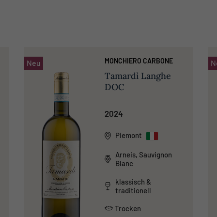
MONCHIERO CARBONE
Neu
N
Tamardì Langhe
DOC
2024
Piemont
Arneis, Sauvignon
Blanc
klassisch &
traditionell
Trocken