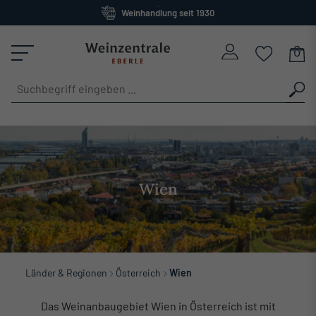
Weinhandlung seit 1930
alt springen
Großes Sortiment
versandkostenfrei ab 120 Euro
Wien
Länder & Regionen
Österreich
Wien
Das Weinanbaugebiet Wien in Österreich ist mit