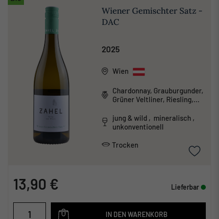
Wiener Gemischter Satz -
DAC
2025
Wien
Chardonnay, Grauburgunder,
Grüner Veltliner, Riesling,
Traminer, Weißburgunder
jung & wild , mineralisch ,
unkonventionell
Trocken
13,90 €
Lieferbar
IN DEN WARENKORB