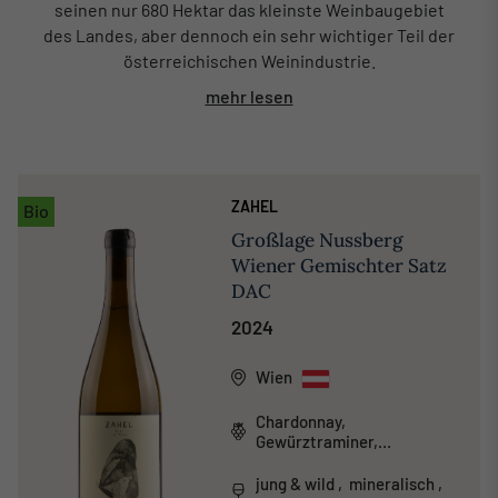
seinen nur 680 Hektar das kleinste Weinbaugebiet
des Landes, aber dennoch ein sehr wichtiger Teil der
österreichischen Weinindustrie.
mehr lesen
ZAHEL
Bio
Großlage Nussberg
Wiener Gemischter Satz
DAC
2024
Wien
Chardonnay,
Gewürztraminer,
Grauburgunder,
Weißburgunder
jung & wild , mineralisch ,