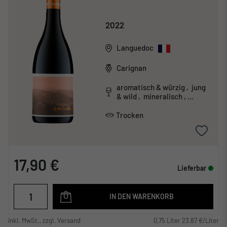
2022
Languedoc
Carignan
aromatisch & würzig , jung
& wild , mineralisch ,
unkonventionell
Trocken
17,90 €
Lieferbar
IN DEN WARENKORB
inkl. MwSt., zzgl. Versand
0,75 Liter 23,87 €/Liter