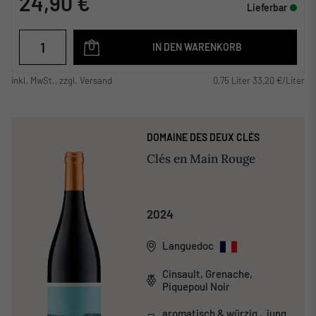
24,90 €
Lieferbar
IN DEN WARENKORB
inkl. MwSt., zzgl. Versand
0,75 Liter 33,20 €/Liter
DOMAINE DES DEUX CLÉS
Clés en Main Rouge
2024
Languedoc
Cinsault, Grenache,
Piquepoul Noir
aromatisch & würzig , jung