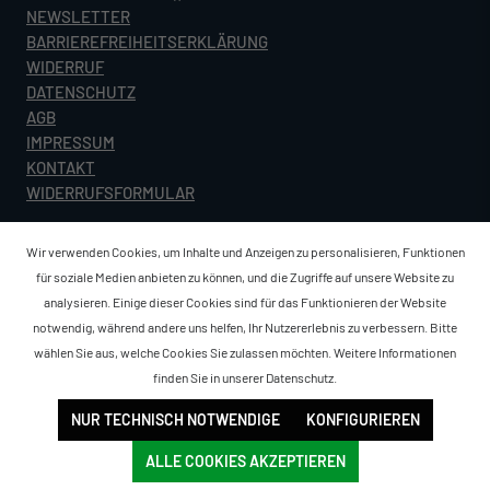
NEWSLETTER
BARRIEREFREIHEITSERKLÄRUNG
WIDERRUF
DATENSCHUTZ
AGB
IMPRESSUM
KONTAKT
WIDERRUFSFORMULAR
Wir verwenden Cookies, um Inhalte und Anzeigen zu personalisieren, Funktionen
für soziale Medien anbieten zu können, und die Zugriffe auf unsere Website zu
analysieren. Einige dieser Cookies sind für das Funktionieren der Website
notwendig, während andere uns helfen, Ihr Nutzererlebnis zu verbessern. Bitte
wählen Sie aus, welche Cookies Sie zulassen möchten. Weitere Informationen
finden Sie in unserer
Datenschutz
.
NUR TECHNISCH NOTWENDIGE
KONFIGURIEREN
ALLE COOKIES AKZEPTIEREN
Sortierung:
Filter