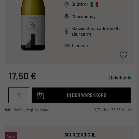
Südtirol
Chardonnay
klassisch & traditionell ,
säurearm
Trocken
17,50 €
Lieferbar
IN DEN WARENKORB
inkl. MwSt., zzgl. Versand
0,75 Liter 23,33 €/Liter
SCHRECKBICHL
Neu