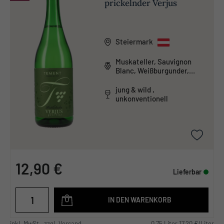
prickelnder Verjus
Steiermark
Muskateller, Sauvignon
Blanc, Weißburgunder,
Welschriesling
jung & wild ,
unkonventionell
12,90 €
Lieferbar
IN DEN WARENKORB
inkl. MwSt., zzgl. Versand
0,75 Liter 17,20 €/Liter