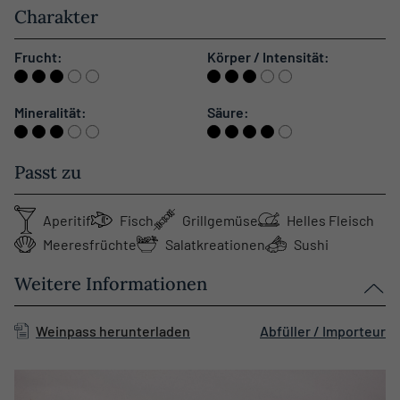
Charakter
Frucht:
Körper / Intensität:
Mineralität:
Säure:
Passt zu
Aperitif
Fisch
Grillgemüse
Helles Fleisch
Meeresfrüchte
Salatkreationen
Sushi
Weitere Informationen
Weinpass herunterladen
Abfüller / Importeur