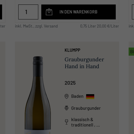
IN DEN WARENKORB
iter
inkl. MwSt., zzgl. Versand
0,75 Liter 20,00 €/Liter
ink
KLUMPP
B
Grauburgunder
Hand in Hand
2025
Baden
Grauburgunder
klassisch &
traditionell ,
säurearm