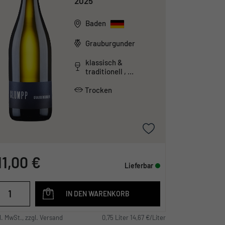
2025
Baden
Grauburgunder
klassisch &
traditionell ,
säurearm
Trocken
11,00 €
Lieferbar
IN DEN WARENKORB
l. MwSt., zzgl. Versand
0,75 Liter 14,67 €/Liter