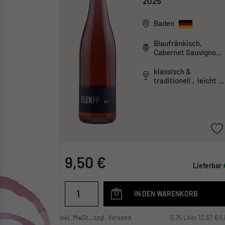
2025
Baden
Blaufränkisch,
Cabernet Sauvignon,
Pinot Noir, St.
Laurent
klassisch &
traditionell , leicht &
unkompliziert
9,50 €
Lieferbar
IN DEN WARENKORB
inkl. MwSt., zzgl. Versand
0,75 Liter 12,67 €/L