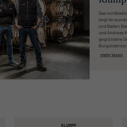
Das nordbadis
liegt im wund
und Baden Bad
und Andreas K
gegründete Gut
Burgundersorte
mehr lesen
KLUMPP