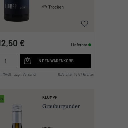
traditionell
Trocken
12,50 €
Lieferbar
IN DEN WARENKORB
l. MwSt., zzgl. Versand
0,75 Liter 16,67 €/Liter
KLUMPP
io
Grauburgunder