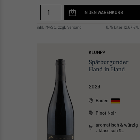
IN DEN WARENKORB
inkl. MwSt., zzgl. Versand
0,75 Liter 12,67 €/L
KLUMPP
Spätburgunder
Hand in Hand
2023
Baden
Pinot Noir
aromatisch & würzig
, klassisch &
traditionell