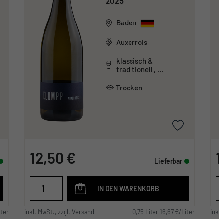
2025
Baden
Auxerrois
klassisch &
traditionell ,
säurearm
Trocken
12,50 €
Lieferbar
IN DEN WARENKORB
iter
inkl. MwSt., zzgl. Versand
0,75 Liter 16,67 €/Liter
ink