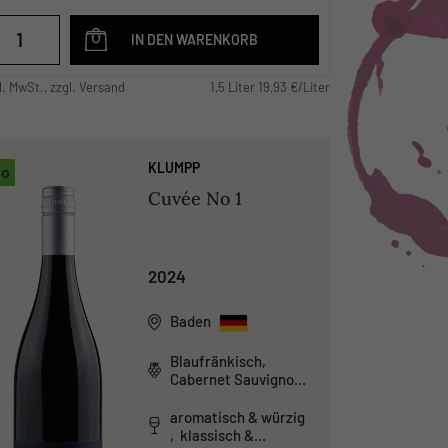
IN DEN WARENKORB
l. MwSt., zzgl. Versand
1,5 Liter 19,93 €/Liter
KLUMPP
io
Cuvée No 1
2024
Baden
Blaufränkisch,
Cabernet Sauvignon,
Pinot Noir, St.
Laurent
aromatisch & würzig
, klassisch &