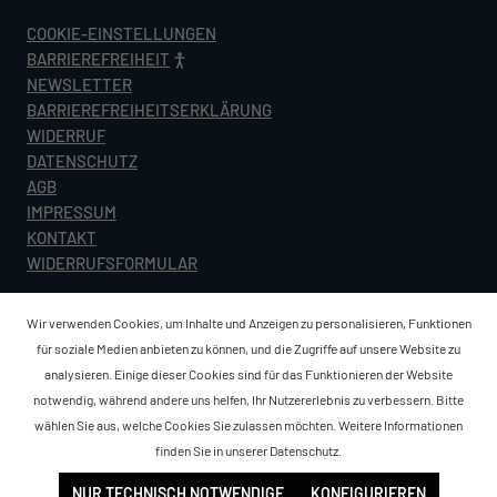
COOKIE-EINSTELLUNGEN
BARRIEREFREIHEIT
NEWSLETTER
BARRIEREFREIHEITSERKLÄRUNG
WIDERRUF
DATENSCHUTZ
AGB
IMPRESSUM
KONTAKT
WIDERRUFSFORMULAR
Wir verwenden Cookies, um Inhalte und Anzeigen zu personalisieren, Funktionen
für soziale Medien anbieten zu können, und die Zugriffe auf unsere Website zu
analysieren. Einige dieser Cookies sind für das Funktionieren der Website
notwendig, während andere uns helfen, Ihr Nutzererlebnis zu verbessern. Bitte
wählen Sie aus, welche Cookies Sie zulassen möchten. Weitere Informationen
finden Sie in unserer
Datenschutz
.
NUR TECHNISCH NOTWENDIGE
KONFIGURIEREN