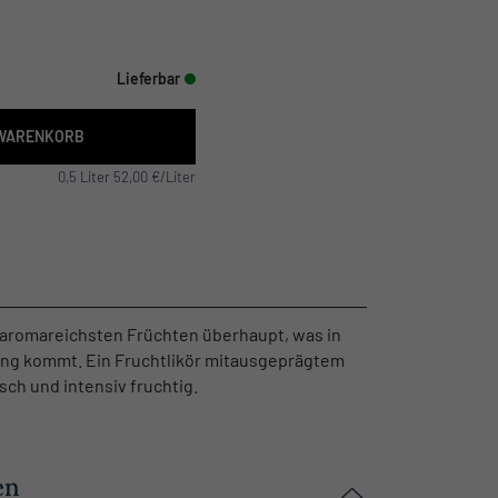
Lieferbar
 WARENKORB
0,5 Liter 52,00 €/Liter
aromareichsten Früchten überhaupt, was in
tung kommt. Ein Fruchtlikör mitausgeprägtem
ch und intensiv fruchtig.
en