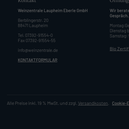
Kontakt
Öffnung
Weinzentrale Laupheim Eberle GmbH
Wir berat
Gespräch.
Berblingerstr. 20
88471 Laupheim
Montag:Ge
Dienstag b
Tel. 07392-91554-0
Samstag: 9
Fax 07392-91554-55
Bio Zerti
info@weinzentrale.de
KONTAKTFORMULAR
Alle Preise inkl. 19 % MwSt. und zzgl.
Versandkosten
.
Cookie-E