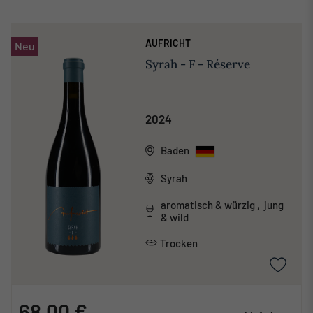
AUFRICHT
Neu
Syrah - F - Réserve
2024
Baden
Syrah
aromatisch & würzig , jung
& wild
Trocken
68,00 €