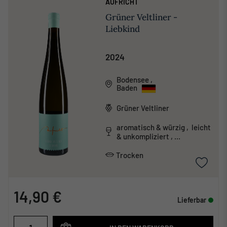
AUFRICHT
Grüner Veltliner -
Liebkind
2024
Bodensee
,
Baden
Grüner Veltliner
aromatisch & würzig , leicht
& unkompliziert ,
unkonventionell
Trocken
14,90 €
Lieferbar