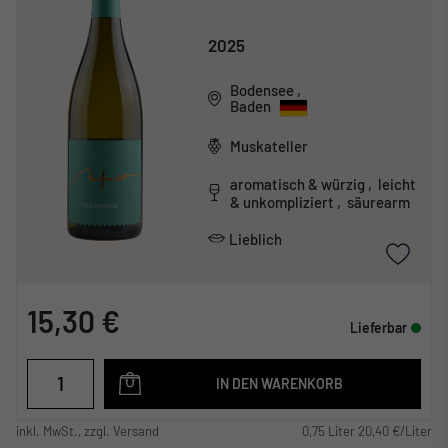
2025
Bodensee
,
Baden
Muskateller
aromatisch & würzig , leicht
& unkompliziert , säurearm
Lieblich
15,30 €
Lieferbar
IN DEN WARENKORB
inkl. MwSt., zzgl. Versand
0,75 Liter 20,40 €/Liter