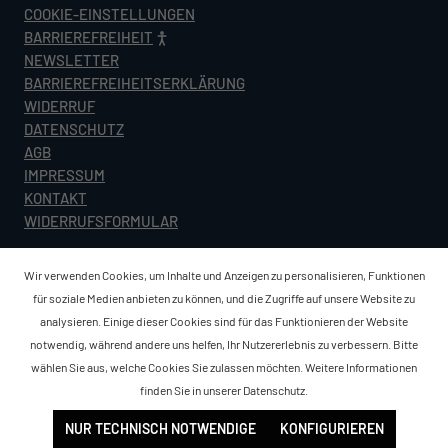
COOKIE-EINSTELLUNGEN
BARRIEREFREIHEIT
NEWSLETTER
BARRIEREFREIHEITSERKLÄRUNG
WIDERRUF
DATENSCHUTZ
AGB
IMPRESSUM
KONTAKT
WIDERRUFSFORMULAR
Wir verwenden Cookies, um Inhalte und Anzeigen zu personalisieren, Funktionen
für soziale Medien anbieten zu können, und die Zugriffe auf unsere Website zu
analysieren. Einige dieser Cookies sind für das Funktionieren der Website
notwendig, während andere uns helfen, Ihr Nutzererlebnis zu verbessern. Bitte
wählen Sie aus, welche Cookies Sie zulassen möchten. Weitere Informationen
finden Sie in unserer
Datenschutz
.
NUR TECHNISCH NOTWENDIGE
KONFIGURIEREN