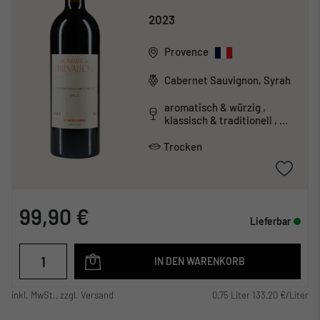
2023
Provence
Cabernet Sauvignon, Syrah
aromatisch & würzig ,
klassisch & traditionell ,
mineralisch , tanninreich &
schwer
Trocken
99,90 €
Lieferbar
IN DEN WARENKORB
inkl. MwSt., zzgl. Versand
0,75 Liter 133,20 €/Liter