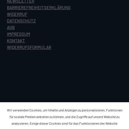
NEWSLETTER
BARRIEREFREIHEITSERKLÄRUNG
WIDERRUF
DATENSCHUTZ
AGB
IMPRESSUM
KONTAKT
WIDERRUFSFORMULAR
Wir verwenden Cookies, um Inhalte und Anzeigen zu personalisieren, Funktionen
für soziale Medien anbieten zu können, und die Zugriffe auf unsere Website zu
analysieren. Einige dieser Cookies sind für das Funktionieren der Website