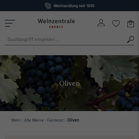
Weinhandlung seit 1930
alt springen
Großes Sortiment
versandkostenfrei ab 120 Euro
Oliven
Wein
Alle Weine
Feinkost
Oliven