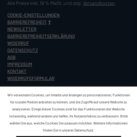
Alle Preise inkl. 19 % MwSt. und zzgl.
Versandkosten
.
COOKIE-EINSTELLUNGEN
BARRIEREFREIHEIT
NEWSLETTER
BARRIEREFREIHEITSERKLÄRUNG
WIDERRUF
DATENSCHUTZ
AGB
IMPRESSUM
KONTAKT
WIDERRUFSFORMULAR
Wir verwenden Cookies, um Inhalte und Anzeigen zu personalisieren, Funktionen
für soziale Medien anbieten zu können, und die Zugriffe auf unsere Website zu
analysieren. Einige dieser Cookies sind für das Funktionieren der Website
notwendig, während andere uns helfen, Ihr Nutzererlebnis zu verbessern. Bitte
wählen Sie aus, welche Cookies Sie zulassen möchten. Weitere Informationen
finden Sie in unserer
Datenschutz
.