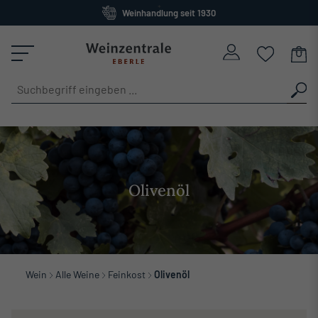
Weinhandlung seit 1930
alt springen
Großes Sortiment
versandkostenfrei ab 120 Euro
Olivenöl
Wein
Alle Weine
Feinkost
Olivenöl