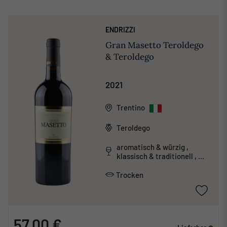
ENDRIZZI
Gran Masetto Teroldego
& Teroldego
2021
Trentino
Teroldego
aromatisch & würzig ,
klassisch & traditionell ,
tanninreich & schwer
Trocken
57,00 €