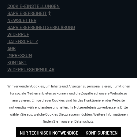
COOKIE-EINSTELLUNGEN
BARRIEREFREIHEIT
NEWSLETTER
BARRIEREFREIHEITSERKLÄRUNG
WIDERRUF
DATENSCHUTZ
AGB
IMPRESSUM
KONTAKT
WIDERRUFSFORMULAR
Wir verwenden Cookies, um Inhalte und Anzeigen zu personalisieren, Funktionen
für soziale Medien anbieten zu können, und die Zugriffe auf unsere Website zu
analysieren. Einige dieser Cookies sind für das Funktionieren der Website
notwendig, während andere uns helfen, Ihr Nutzererlebnis zu verbessern. Bitte
wählen Sie aus, welche Cookies Sie zulassen möchten. Weitere Informationen
finden Sie in unserer
Datenschutz
.
NUR TECHNISCH NOTWENDIGE
KONFIGURIEREN