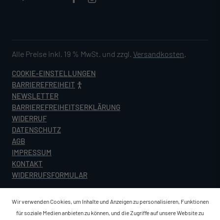
Alle Preise inkl. 19 % MwSt. und zzgl.
Versandkosten
.
COOKIE-EINSTELLUNGEN
BARRIEREFREIHEIT
NEWSLETTER
BARRIEREFREIHEITSERKLÄRUNG
WIDERRUF
DATENSCHUTZ
AGB
IMPRESSUM
KONTAKT
WIDERRUFSFORMULAR
Wir verwenden Cookies, um Inhalte und Anzeigen zu personalisieren, Funktionen
für soziale Medien anbieten zu können, und die Zugriffe auf unsere Website zu