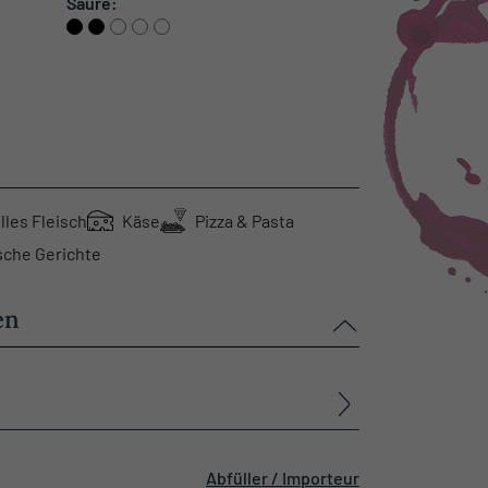
Säure:
lles Fleisch
Käse
Pizza & Pasta
sche Gerichte
en
Abfüller / Importeur