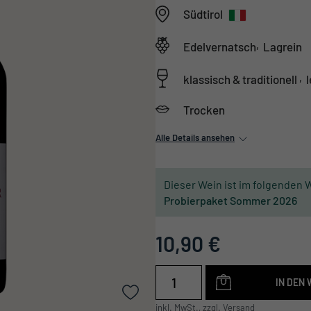
Südtirol
,
Edelvernatsch
Lagrein
,
klassisch & traditionell
Trocken
Alle Details ansehen
Dieser Wein ist im folgenden 
Probierpaket Sommer 2026
10,90 €
IN DEN
inkl. MwSt., zzgl. Versand