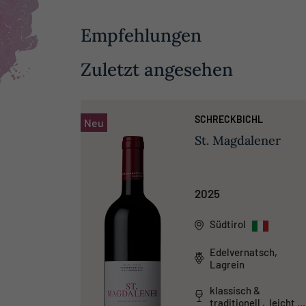
Empfehlungen
Zuletzt angesehen
SCHRECKBICHL
Neu
St. Magdalener
2025
Südtirol
Edelvernatsch,
Lagrein
klassisch &
traditionell , leicht &