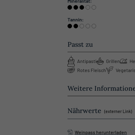
Mineralität:
Tannin:
Passt zu
Antipasti
Grillen
He
Rotes Fleisch
Vegetari
Weitere Information
Nährwerte
(externer Link)
Weinpass herunterladen