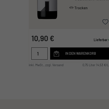
unkompliziert ,
säurearm
Trocken
10,90 €
Lieferbar
IN DEN WARENKORB
inkl. MwSt., zzgl. Versand
0,75 Liter 14,53 €/L