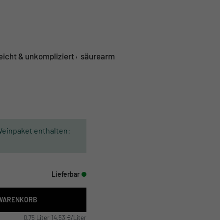
,
leicht & unkompliziert
säurearm
Weinpaket enthalten:
Lieferbar
 WARENKORB
0,75 Liter 14,53 €/Liter