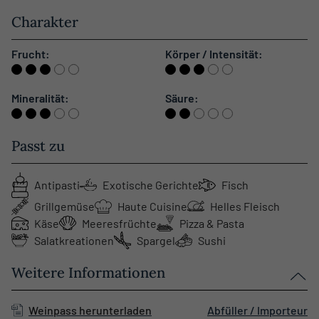
Charakter
Frucht:
Körper / Intensität:
Mineralität:
Säure:
Passt zu
Antipasti
Exotische Gerichte
Fisch
Grillgemüse
Haute Cuisine
Helles Fleisch
Käse
Meeresfrüchte
Pizza & Pasta
Salatkreationen
Spargel
Sushi
Weitere Informationen
Weinpass herunterladen
Abfüller / Importeur