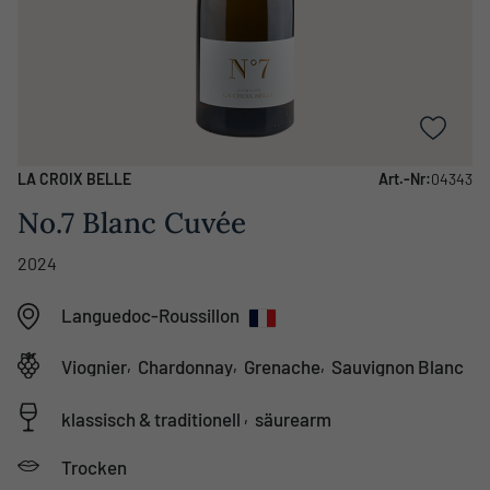
LA CROIX BELLE
Art.-Nr:
04343
No.7 Blanc Cuvée
2024
Languedoc-Roussillon
,
,
,
Viognier
Chardonnay
Grenache
Sauvignon Blanc
,
klassisch & traditionell
säurearm
Trocken