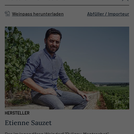
Weinpass herunterladen
Abfüller / Importeur
HERSTELLER
Etienne Sauzet
Das im legendären Weindorf "Puligny-Montrachet"