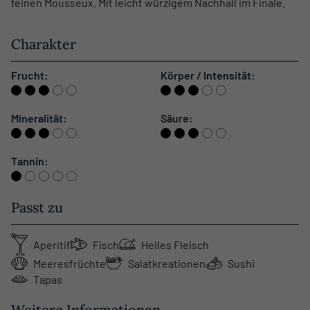
feinen Mousseux. Mit leicht würzigem Nachhall im Finale.
Charakter
Frucht:
Körper / Intensität:
Mineralität:
Säure:
Tannin:
Passt zu
Aperitif
Fisch
Helles Fleisch
Meeresfrüchte
Salatkreationen
Sushi
Tapas
Weitere Informationen