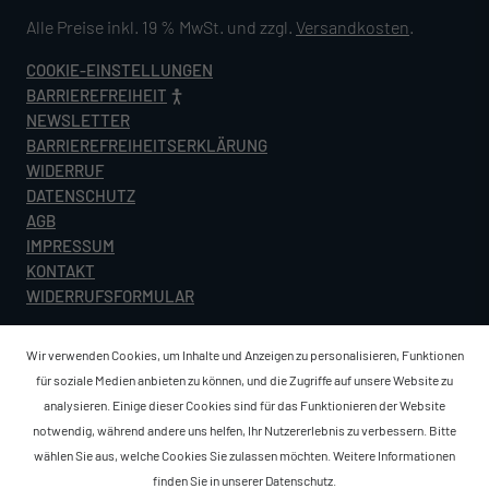
Alle Preise inkl. 19 % MwSt. und zzgl.
Versandkosten
.
COOKIE-EINSTELLUNGEN
BARRIEREFREIHEIT
NEWSLETTER
BARRIEREFREIHEITSERKLÄRUNG
WIDERRUF
DATENSCHUTZ
AGB
IMPRESSUM
KONTAKT
WIDERRUFSFORMULAR
Wir verwenden Cookies, um Inhalte und Anzeigen zu personalisieren, Funktionen
für soziale Medien anbieten zu können, und die Zugriffe auf unsere Website zu
analysieren. Einige dieser Cookies sind für das Funktionieren der Website
notwendig, während andere uns helfen, Ihr Nutzererlebnis zu verbessern. Bitte
wählen Sie aus, welche Cookies Sie zulassen möchten. Weitere Informationen
finden Sie in unserer
Datenschutz
.