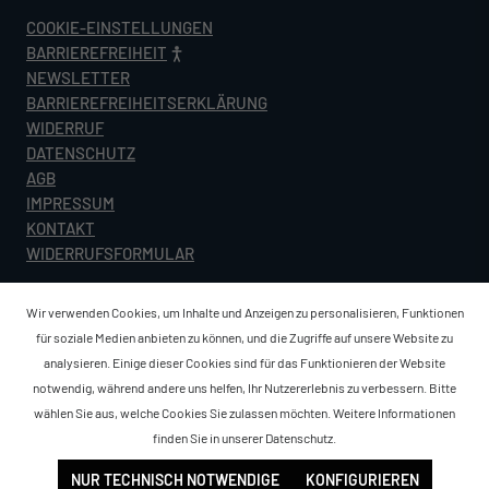
COOKIE-EINSTELLUNGEN
BARRIEREFREIHEIT
NEWSLETTER
BARRIEREFREIHEITSERKLÄRUNG
WIDERRUF
DATENSCHUTZ
AGB
IMPRESSUM
KONTAKT
WIDERRUFSFORMULAR
Wir verwenden Cookies, um Inhalte und Anzeigen zu personalisieren, Funktionen
für soziale Medien anbieten zu können, und die Zugriffe auf unsere Website zu
analysieren. Einige dieser Cookies sind für das Funktionieren der Website
notwendig, während andere uns helfen, Ihr Nutzererlebnis zu verbessern. Bitte
wählen Sie aus, welche Cookies Sie zulassen möchten. Weitere Informationen
finden Sie in unserer
Datenschutz
.
NUR TECHNISCH NOTWENDIGE
KONFIGURIEREN