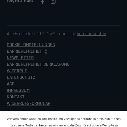
Folgen Sie uns:
Alle Preise inkl. 19 % MwSt. und zzgl.
Versandkosten
.
COOKIE-EINSTELLUNGEN
BARRIEREFREIHEIT
NEWSLETTER
BARRIEREFREIHEITSERKLÄRUNG
WIDERRUF
DATENSCHUTZ
AGB
IMPRESSUM
KONTAKT
WIDERRUFSFORMULAR
Wir verwenden Cookies, um Inhalte und Anzeigen zu personalisieren, Funktionen
für soziale Medien anbieten zu können, und die Zugriffe auf unsere Website zu