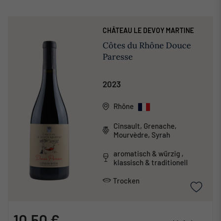
CHÂTEAU LE DEVOY MARTINE
Côtes du Rhône Douce
Paresse
2023
Rhône
Cinsault, Grenache,
Mourvèdre, Syrah
aromatisch & würzig ,
klassisch & traditionell
Trocken
10,50 €