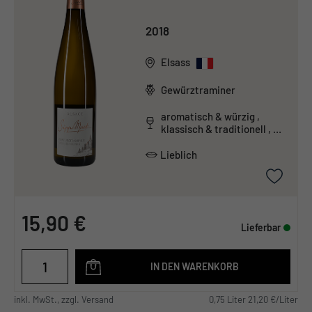
2018
Elsass
Gewürztraminer
aromatisch & würzig ,
klassisch & traditionell ,
säurearm
Lieblich
15,90 €
Lieferbar
IN DEN WARENKORB
inkl. MwSt., zzgl. Versand
0,75 Liter 21,20 €/Liter