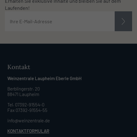
Erhalten Sie exklusive Inhalte und bleiben Sie auf dem
Laufenden!
Kontakt
Weinzentrale Laupheim Eberle GmbH
Berblingerstr. 20
88471 Laupheim
Tel. 07392-91554-0
Fax 07392-91554-55
info@weinzentrale.de
KONTAKTFORMULAR