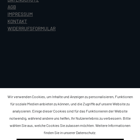
AGB
IMPRESSUM
KONTAKT
WIDERRUFSFORMULAR
Wir verwenden Cookies, um Inhalte und Anzeigen zu personalisieren, Funktionen
für soziale Medien anbieten zu können, und die Zugriffe auf unsere Website zu
analysieren. Einige dieser Cookies sind für das Funktionieren der Website
notwendig, während andere uns helfen, Ihr Nutzererlebnis zu verbessern. Bitte
wählen Sie aus, welche Cookies Sie zulassen möchten. Weitere Informationen
35,00 €
finden Sie in unserer
Datenschutz
.
Lieferbar